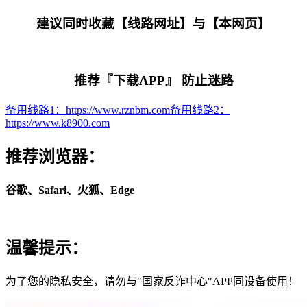
建议同时收藏【线路网址】与【本网页】
推荐『下载APP』 防止迷路
备用线路
1
：
https://www.rznbm.com
备用线路
2
：
https://www.k8900.com
推荐浏览器：
谷歌、Safari、火狐、Edge
温馨提示：
为了您的隐私安全，请勿与"国家反诈中心"APP同设备使用！